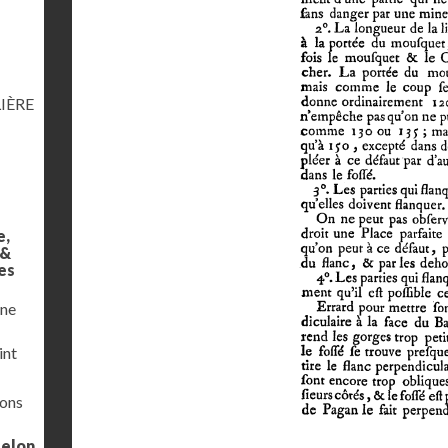
IÈRE
e,
 &
es
une
int
ions
selon