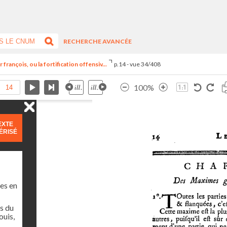
RECHERCHE AVANCÉE
françois, ou la fortification offensiv...
p.14 - vue 34/408
100%
EXTE
ÉRISÉ
es en
s du
ouis,