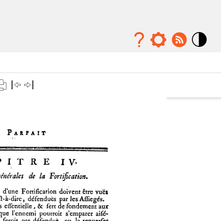
Mode
contraste
élévé