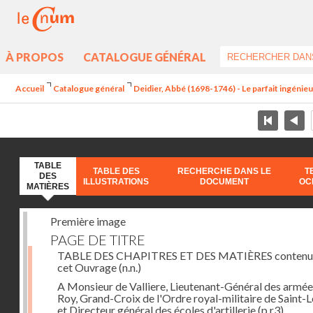
À PROPOS
CATALOGUE GÉNÉRAL
Accueil
Catalogue général
Deidier, Abbé (1698-1746) - Le parfait ingénieur 
TABLE
TABLE DES
RECHERCHE DANS LE
T
DES
ILLUSTRATIONS
DOCUMENT
OC
MATIÈRES
Première image
PAGE DE TITRE
TABLE DES CHAPITRES ET DES MATIÈRES contenu
cet Ouvrage
(n.n.)
A Monsieur de Valliere, Lieutenant-Général des armée
Roy, Grand-Croix de l'Ordre royal-militaire de Saint-L
et Directeur général des écoles d'artillerie
(p.r3)