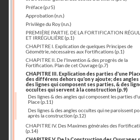
Préface
(p.r5)
Approbation
(n.n.)
Privilège du Roy
(n.n.)
PREMIÈRE PARTIE. DE LA FORTIFICATION RÉGUL
ET IRRÉGULIÈRE
(p.1)
CHAPITRE I. Explication de quelques Principes de
Géométrie, nécessaires aux Fortifications
(p.1)
CHAPITRE II. De l'Invention & des progrès de la
Fortification. Plan de cet Ouvrage
(p.7)
CHAPITRE III. Explication des parties d'une Plac
des différens dehors qu'on y ajoute; des angles
des lignes qui composent ses parties, & des lign
occultes qui servent à la construction
(p.9)
Des lignes & des angles qui composent les parties d'
Place
(p.11)
Des lignes & des angles occultes qui ne paroissent po
après la construction
(p.12)
CHAPITRE IV. Des Maximes générales des Fortificat
(p.14)
CHAPITRE V. De la Construction des Ouvrages 