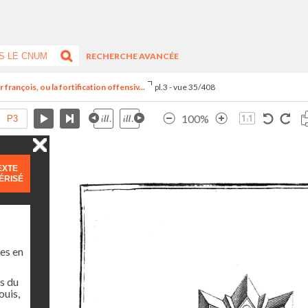
RECHERCHE AVANCÉE
françois, ou la fortification offensiv...
pl.3 - vue 35/408
100%
EXTE
ÉRISÉ
es en
s du
ouis,