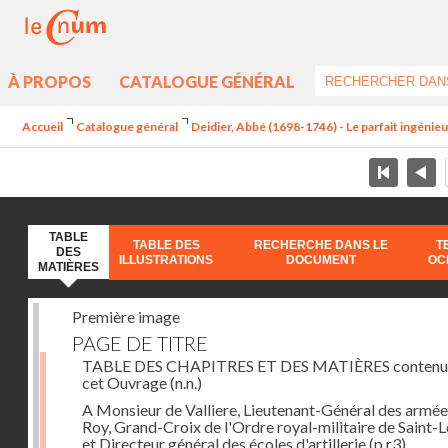
À PROPOS
CATALOGUE GÉNÉRAL
Accueil
Catalogue général
Deidier, Abbé (1698-1746) - Le parfait ingénieur 
TABLE
TABLE DES
RECHERCHE DANS LE
T
DES
ILLUSTRATIONS
DOCUMENT
OC
MATIÈRES
Première image
PAGE DE TITRE
TABLE DES CHAPITRES ET DES MATIÈRES contenu
cet Ouvrage
(n.n.)
A Monsieur de Valliere, Lieutenant-Général des armée
Roy, Grand-Croix de l'Ordre royal-militaire de Saint-L
et Directeur général des écoles d'artillerie
(p.r3)