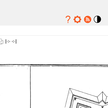
Mode
contraste
élévé