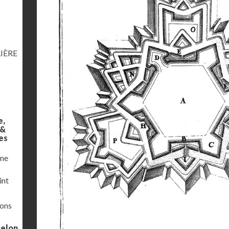
IÈRE
e,
 &
es
une
int
ions
selon