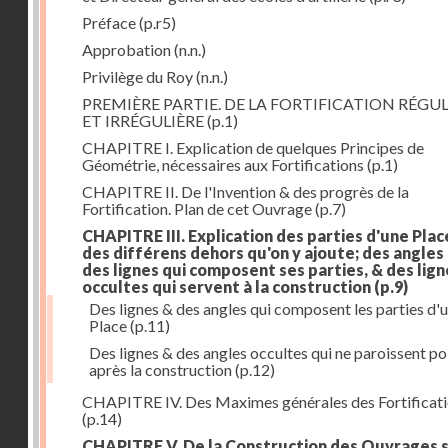
Préface
(p.r5)
Approbation
(n.n.)
Privilège du Roy
(n.n.)
PREMIÈRE PARTIE. DE LA FORTIFICATION RÉGUL
ET IRRÉGULIÈRE
(p.1)
CHAPITRE I. Explication de quelques Principes de
Géométrie, nécessaires aux Fortifications
(p.1)
CHAPITRE II. De l'Invention & des progrès de la
Fortification. Plan de cet Ouvrage
(p.7)
CHAPITRE III. Explication des parties d'une Plac
des différens dehors qu'on y ajoute; des angles
des lignes qui composent ses parties, & des lign
occultes qui servent à la construction
(p.9)
Des lignes & des angles qui composent les parties d'
Place
(p.11)
Des lignes & des angles occultes qui ne paroissent po
après la construction
(p.12)
CHAPITRE IV. Des Maximes générales des Fortificat
(p.14)
CHAPITRE V. De la Construction des Ouvrages 