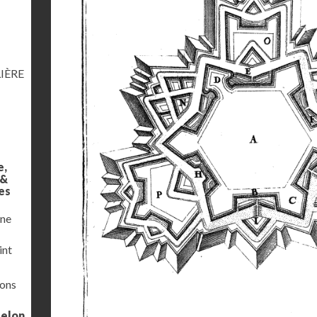
IÈRE
e,
 &
es
une
int
ions
selon