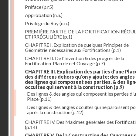
Préface
(p.r5)
Approbation
(n.n.)
Privilège du Roy
(n.n.)
PREMIÈRE PARTIE. DE LA FORTIFICATION RÉGUL
ET IRRÉGULIÈRE
(p.1)
CHAPITRE I. Explication de quelques Principes de
Géométrie, nécessaires aux Fortifications
(p.1)
CHAPITRE II. De l'Invention & des progrès de la
Fortification. Plan de cet Ouvrage
(p.7)
CHAPITRE III. Explication des parties d'une Plac
des différens dehors qu'on y ajoute; des angles
des lignes qui composent ses parties, & des lign
occultes qui servent à la construction
(p.9)
Des lignes & des angles qui composent les parties d'
Place
(p.11)
Des lignes & des angles occultes qui ne paroissent po
après la construction
(p.12)
CHAPITRE IV. Des Maximes générales des Fortificat
(p.14)
CHAPITRE V. De la Construction des Ouvrages 