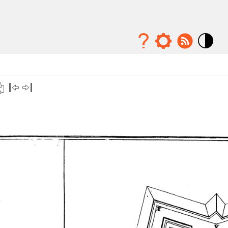
Mode
contraste
élévé