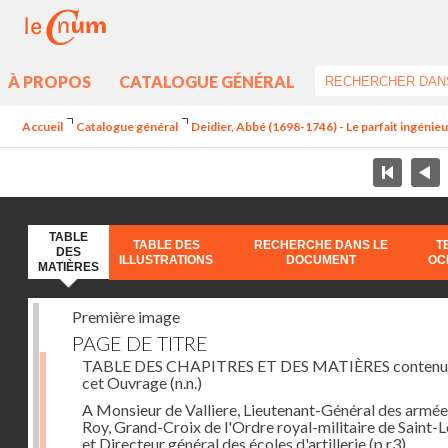
À PROPOS
CATALOGUE GÉNÉRAL
Accueil
Catalogue général
Deidier, Abbé (1698-1746) - Le parfait ingénieur 
TABLE
TABLE DES
RECHERCHE DANS LE
T
DES
ILLUSTRATIONS
DOCUMENT
OC
MATIÈRES
Première image
PAGE DE TITRE
TABLE DES CHAPITRES ET DES MATIÈRES contenu
cet Ouvrage
(n.n.)
A Monsieur de Valliere, Lieutenant-Général des armée
Roy, Grand-Croix de l'Ordre royal-militaire de Saint-L
et Directeur général des écoles d'artillerie
(p.r3)