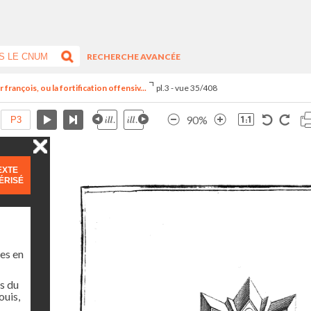
RECHERCHE AVANCÉE
françois, ou la fortification offensiv...
pl.3 - vue 35/408
90%
EXTE
ÉRISÉ
es en
s du
ouis,