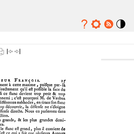
Mode
contraste
élévé