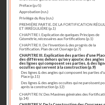
Préface
(p.r5)
Approbation
(n.n.)
Privilège du Roy
(n.n.)
PREMIÈRE PARTIE. DE LA FORTIFICATION RÉGUL
ET IRRÉGULIÈRE
(p.1)
CHAPITRE I. Explication de quelques Principes de
Géométrie, nécessaires aux Fortifications
(p.1)
CHAPITRE II. De l'Invention & des progrès de la
Fortification. Plan de cet Ouvrage
(p.7)
CHAPITRE III. Explication des parties d'une Plac
des différens dehors qu'on y ajoute; des angles
des lignes qui composent ses parties, & des lign
occultes qui servent à la construction
(p.9)
Des lignes & des angles qui composent les parties d'
Place
(p.11)
Des lignes & des angles occultes qui ne paroissent po
après la construction
(p.12)
CHAPITRE IV. Des Maximes générales des Fortificat
(p.14)
CHAPITRE V. De la Construction des Ouvrages 