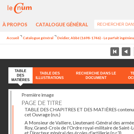
À PROPOS
CATALOGUE GÉNÉRAL
Accueil
Catalogue général
Deidier, Abbé (1698-1746) - Le parfait ingénieur 
TABLE
TABLE DES
RECHERCHE DANS LE
T
DES
ILLUSTRATIONS
DOCUMENT
OC
MATIÈRES
Première image
PAGE DE TITRE
TABLE DES CHAPITRES ET DES MATIÈRES contenu
cet Ouvrage
(n.n.)
A Monsieur de Valliere, Lieutenant-Général des armée
Roy, Grand-Croix de l'Ordre royal-militaire de Saint-L
et Directeur général des écoles d'artillerie
(p.r3)