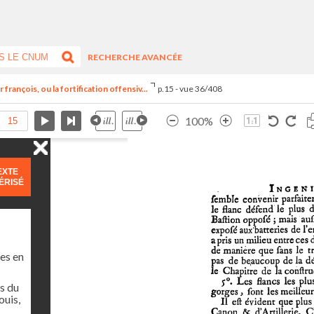
RECHERCHE AVANCÉE
françois, ou la fortification offensiv...
p.15 - vue 36/408
100%
EXTE
ÉRISÉ
es en
s du
ouis,