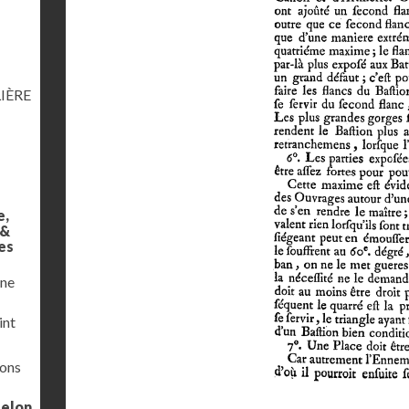
IÈRE
e,
 &
es
une
int
ions
selon