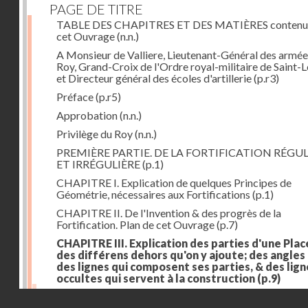
PAGE DE TITRE
TABLE DES CHAPITRES ET DES MATIÈRES contenu
cet Ouvrage
(n.n.)
A Monsieur de Valliere, Lieutenant-Général des armée
Roy, Grand-Croix de l'Ordre royal-militaire de Saint-L
et Directeur général des écoles d'artillerie
(p.r3)
Préface
(p.r5)
Approbation
(n.n.)
Privilège du Roy
(n.n.)
PREMIÈRE PARTIE. DE LA FORTIFICATION RÉGUL
ET IRRÉGULIÈRE
(p.1)
CHAPITRE I. Explication de quelques Principes de
Géométrie, nécessaires aux Fortifications
(p.1)
CHAPITRE II. De l'Invention & des progrès de la
Fortification. Plan de cet Ouvrage
(p.7)
CHAPITRE III. Explication des parties d'une Plac
des différens dehors qu'on y ajoute; des angles
des lignes qui composent ses parties, & des lign
occultes qui servent à la construction
(p.9)
Des lignes & des angles qui composent les parties d'
Droits réservés - CNAM
Place
(p.11)