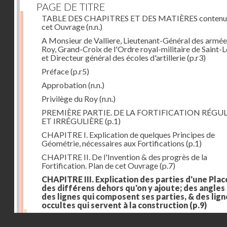
PAGE DE TITRE
TABLE DES CHAPITRES ET DES MATIÈRES contenu
cet Ouvrage
(n.n.)
A Monsieur de Valliere, Lieutenant-Général des armée
Roy, Grand-Croix de l'Ordre royal-militaire de Saint-L
et Directeur général des écoles d'artillerie
(p.r3)
Préface
(p.r5)
Approbation
(n.n.)
Privilège du Roy
(n.n.)
PREMIÈRE PARTIE. DE LA FORTIFICATION RÉGUL
ET IRRÉGULIÈRE
(p.1)
CHAPITRE I. Explication de quelques Principes de
Géométrie, nécessaires aux Fortifications
(p.1)
CHAPITRE II. De l'Invention & des progrès de la
Fortification. Plan de cet Ouvrage
(p.7)
CHAPITRE III. Explication des parties d'une Plac
des différens dehors qu'on y ajoute; des angles
des lignes qui composent ses parties, & des lign
occultes qui servent à la construction
(p.9)
Des lignes & des angles qui composent les parties d'
Droits réservés - CNAM
Place
(p.11)