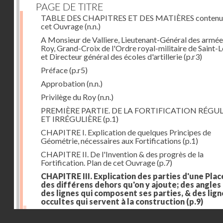
PAGE DE TITRE
TABLE DES CHAPITRES ET DES MATIÈRES contenu
cet Ouvrage
(n.n.)
A Monsieur de Valliere, Lieutenant-Général des armée
Roy, Grand-Croix de l'Ordre royal-militaire de Saint-L
et Directeur général des écoles d'artillerie
(p.r3)
Préface
(p.r5)
Approbation
(n.n.)
Privilège du Roy
(n.n.)
PREMIÈRE PARTIE. DE LA FORTIFICATION RÉGUL
ET IRRÉGULIÈRE
(p.1)
CHAPITRE I. Explication de quelques Principes de
Géométrie, nécessaires aux Fortifications
(p.1)
CHAPITRE II. De l'Invention & des progrès de la
Fortification. Plan de cet Ouvrage
(p.7)
CHAPITRE III. Explication des parties d'une Plac
des différens dehors qu'on y ajoute; des angles
des lignes qui composent ses parties, & des lign
occultes qui servent à la construction
(p.9)
Des lignes & des angles qui composent les parties d'
Droits réservés - CNAM
Place
(p.11)