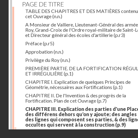
PAGE DE TITRE
TABLE DES CHAPITRES ET DES MATIÈRES contenu
cet Ouvrage
(n.n.)
A Monsieur de Valliere, Lieutenant-Général des armée
Roy, Grand-Croix de l'Ordre royal-militaire de Saint-L
et Directeur général des écoles d'artillerie
(p.r3)
Préface
(p.r5)
Approbation
(n.n.)
Privilège du Roy
(n.n.)
PREMIÈRE PARTIE. DE LA FORTIFICATION RÉGUL
ET IRRÉGULIÈRE
(p.1)
CHAPITRE I. Explication de quelques Principes de
Géométrie, nécessaires aux Fortifications
(p.1)
CHAPITRE II. De l'Invention & des progrès de la
Fortification. Plan de cet Ouvrage
(p.7)
CHAPITRE III. Explication des parties d'une Plac
des différens dehors qu'on y ajoute; des angles
des lignes qui composent ses parties, & des lign
occultes qui servent à la construction
(p.9)
Des lignes & des angles qui composent les parties d'
Droits réservés - CNAM
Place
(p.11)