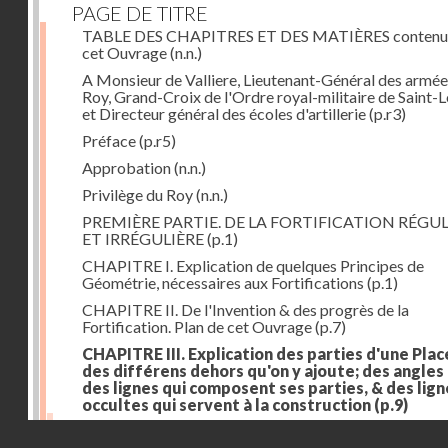
PAGE DE TITRE
TABLE DES CHAPITRES ET DES MATIÈRES contenu
cet Ouvrage
(n.n.)
A Monsieur de Valliere, Lieutenant-Général des armée
Roy, Grand-Croix de l'Ordre royal-militaire de Saint-L
et Directeur général des écoles d'artillerie
(p.r3)
Préface
(p.r5)
Approbation
(n.n.)
Privilège du Roy
(n.n.)
PREMIÈRE PARTIE. DE LA FORTIFICATION RÉGUL
ET IRRÉGULIÈRE
(p.1)
CHAPITRE I. Explication de quelques Principes de
Géométrie, nécessaires aux Fortifications
(p.1)
CHAPITRE II. De l'Invention & des progrès de la
Fortification. Plan de cet Ouvrage
(p.7)
CHAPITRE III. Explication des parties d'une Plac
des différens dehors qu'on y ajoute; des angles
des lignes qui composent ses parties, & des lign
occultes qui servent à la construction
(p.9)
Des lignes & des angles qui composent les parties d'
Droits réservés - CNAM
Place
(p.11)