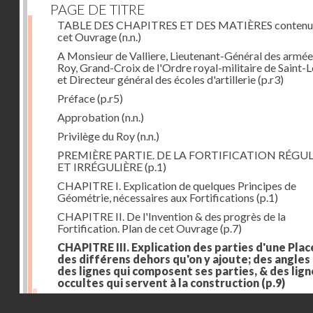
PAGE DE TITRE
TABLE DES CHAPITRES ET DES MATIÈRES contenu
cet Ouvrage
(n.n.)
A Monsieur de Valliere, Lieutenant-Général des armée
Roy, Grand-Croix de l'Ordre royal-militaire de Saint-L
et Directeur général des écoles d'artillerie
(p.r3)
Préface
(p.r5)
Approbation
(n.n.)
Privilège du Roy
(n.n.)
PREMIÈRE PARTIE. DE LA FORTIFICATION RÉGUL
ET IRRÉGULIÈRE
(p.1)
CHAPITRE I. Explication de quelques Principes de
Géométrie, nécessaires aux Fortifications
(p.1)
CHAPITRE II. De l'Invention & des progrès de la
Fortification. Plan de cet Ouvrage
(p.7)
CHAPITRE III. Explication des parties d'une Plac
des différens dehors qu'on y ajoute; des angles
des lignes qui composent ses parties, & des lign
occultes qui servent à la construction
(p.9)
Des lignes & des angles qui composent les parties d'
Droits réservés - CNAM
Place
(p.11)