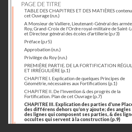
PAGE DE TITRE
TABLE DES CHAPITRES ET DES MATIÈRES contenu
cet Ouvrage
(n.n.)
A Monsieur de Valliere, Lieutenant-Général des armée
Roy, Grand-Croix de l'Ordre royal-militaire de Saint-L
et Directeur général des écoles d'artillerie
(p.r3)
Préface
(p.r5)
Approbation
(n.n.)
Privilège du Roy
(n.n.)
PREMIÈRE PARTIE. DE LA FORTIFICATION RÉGUL
ET IRRÉGULIÈRE
(p.1)
CHAPITRE I. Explication de quelques Principes de
Géométrie, nécessaires aux Fortifications
(p.1)
CHAPITRE II. De l'Invention & des progrès de la
Fortification. Plan de cet Ouvrage
(p.7)
CHAPITRE III. Explication des parties d'une Plac
des différens dehors qu'on y ajoute; des angles
des lignes qui composent ses parties, & des lign
occultes qui servent à la construction
(p.9)
Des lignes & des angles qui composent les parties d'
Droits réservés - CNAM
Place
(p.11)