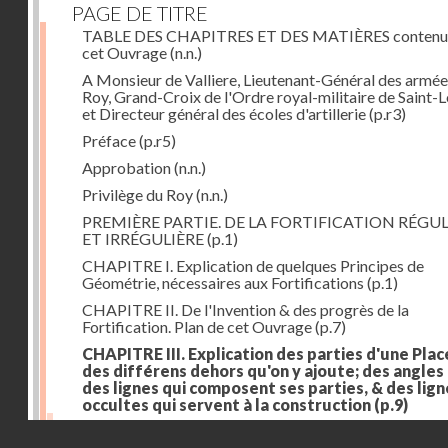
PAGE DE TITRE
TABLE DES CHAPITRES ET DES MATIÈRES contenu
cet Ouvrage
(n.n.)
A Monsieur de Valliere, Lieutenant-Général des armée
Roy, Grand-Croix de l'Ordre royal-militaire de Saint-L
et Directeur général des écoles d'artillerie
(p.r3)
Préface
(p.r5)
Approbation
(n.n.)
Privilège du Roy
(n.n.)
PREMIÈRE PARTIE. DE LA FORTIFICATION RÉGUL
ET IRRÉGULIÈRE
(p.1)
CHAPITRE I. Explication de quelques Principes de
Géométrie, nécessaires aux Fortifications
(p.1)
CHAPITRE II. De l'Invention & des progrès de la
Fortification. Plan de cet Ouvrage
(p.7)
CHAPITRE III. Explication des parties d'une Plac
des différens dehors qu'on y ajoute; des angles
des lignes qui composent ses parties, & des lign
occultes qui servent à la construction
(p.9)
Des lignes & des angles qui composent les parties d'
Droits réservés - CNAM
Place
(p.11)