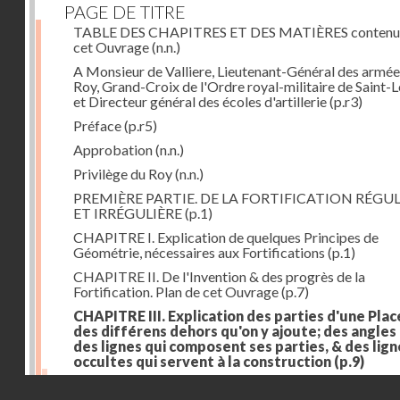
PAGE DE TITRE
TABLE DES CHAPITRES ET DES MATIÈRES contenu
cet Ouvrage
(n.n.)
A Monsieur de Valliere, Lieutenant-Général des armée
Roy, Grand-Croix de l'Ordre royal-militaire de Saint-L
et Directeur général des écoles d'artillerie
(p.r3)
Préface
(p.r5)
Approbation
(n.n.)
Privilège du Roy
(n.n.)
PREMIÈRE PARTIE. DE LA FORTIFICATION RÉGUL
ET IRRÉGULIÈRE
(p.1)
CHAPITRE I. Explication de quelques Principes de
Géométrie, nécessaires aux Fortifications
(p.1)
CHAPITRE II. De l'Invention & des progrès de la
Fortification. Plan de cet Ouvrage
(p.7)
CHAPITRE III. Explication des parties d'une Plac
des différens dehors qu'on y ajoute; des angles
des lignes qui composent ses parties, & des lign
occultes qui servent à la construction
(p.9)
Des lignes & des angles qui composent les parties d'
Droits réservés - CNAM
Place
(p.11)