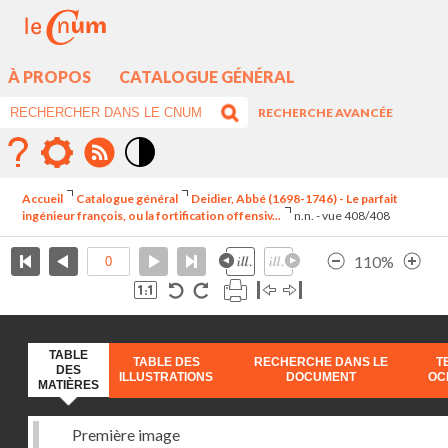
À PROPOS
CATALOGUE GÉNÉRAL
RECHERCHE AVANCÉE
Mode
contraste
Accueil
Catalogue général
Deidier, Abbé (1698-1746) - Le parfait
élévé
ingénieur françois, ou la fortification offensiv...
n.n. - vue 408/408
110%
TABLE
TABLE DES
RECHERCHE DANS LE
T
DES
ILLUSTRATIONS
DOCUMENT
OC
MATIÈRES
Première image