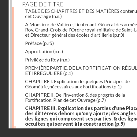
PAGE DE TITRE
TABLE DES CHAPITRES ET DES MATIÈRES contenu
cet Ouvrage
(n.n.)
A Monsieur de Valliere, Lieutenant-Général des armée
Roy, Grand-Croix de l'Ordre royal-militaire de Saint-L
et Directeur général des écoles d'artillerie
(p.r3)
Préface
(p.r5)
Approbation
(n.n.)
Privilège du Roy
(n.n.)
PREMIÈRE PARTIE. DE LA FORTIFICATION RÉGUL
ET IRRÉGULIÈRE
(p.1)
CHAPITRE I. Explication de quelques Principes de
Géométrie, nécessaires aux Fortifications
(p.1)
CHAPITRE II. De l'Invention & des progrès de la
Fortification. Plan de cet Ouvrage
(p.7)
CHAPITRE III. Explication des parties d'une Plac
des différens dehors qu'on y ajoute; des angles
des lignes qui composent ses parties, & des lign
occultes qui servent à la construction
(p.9)
Des lignes & des angles qui composent les parties d'
Droits réservés - CNAM
Place
(p.11)