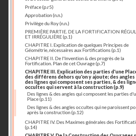
Préface
(p.r5)
Approbation
(n.n.)
Privilège du Roy
(n.n.)
PREMIÈRE PARTIE. DE LA FORTIFICATION RÉGUL
ET IRRÉGULIÈRE
(p.1)
CHAPITRE I. Explication de quelques Principes de
Géométrie, nécessaires aux Fortifications
(p.1)
CHAPITRE II. De l'Invention & des progrès de la
Fortification. Plan de cet Ouvrage
(p.7)
CHAPITRE III. Explication des parties d'une Plac
des différens dehors qu'on y ajoute; des angles
des lignes qui composent ses parties, & des lign
occultes qui servent à la construction
(p.9)
Des lignes & des angles qui composent les parties d'
Place
(p.11)
Des lignes & des angles occultes qui ne paroissent po
après la construction
(p.12)
CHAPITRE IV. Des Maximes générales des Fortificat
(p.14)
CHAPITRE V. De la Construction des Ouvrages 