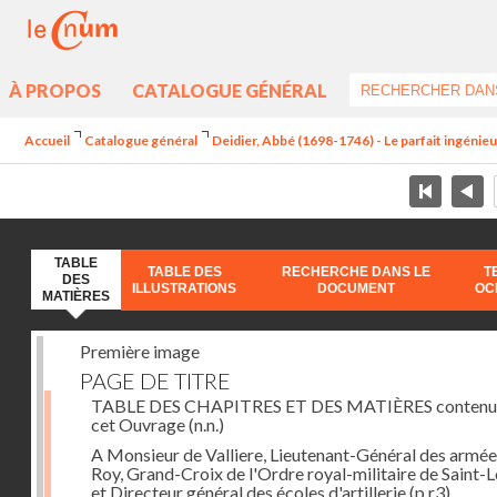
À PROPOS
CATALOGUE GÉNÉRAL
Accueil
Catalogue général
Deidier, Abbé (1698-1746) - Le parfait ingénieur 
TABLE
TABLE DES
RECHERCHE DANS LE
T
DES
ILLUSTRATIONS
DOCUMENT
OC
MATIÈRES
Première image
PAGE DE TITRE
TABLE DES CHAPITRES ET DES MATIÈRES contenu
cet Ouvrage
(n.n.)
A Monsieur de Valliere, Lieutenant-Général des armée
Roy, Grand-Croix de l'Ordre royal-militaire de Saint-L
et Directeur général des écoles d'artillerie
(p.r3)