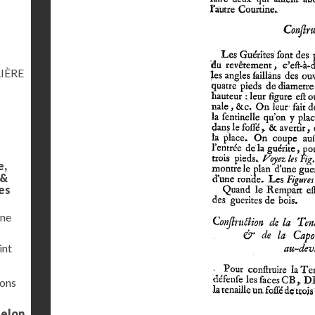
IÈRE
e,
 &
es
une
int
ions
selon