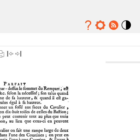
Mode
contraste
élévé