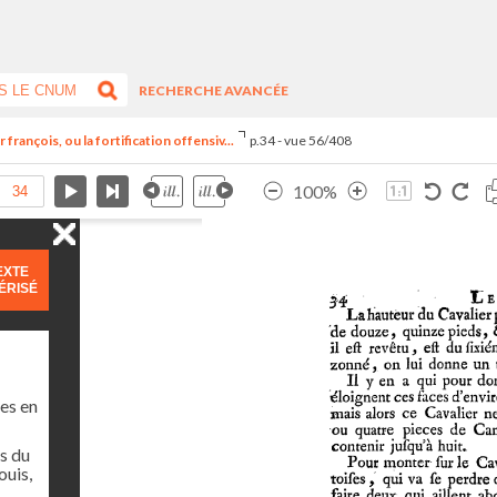
RECHERCHE AVANCÉE
françois, ou la fortification offensiv...
p.34 - vue 56/408
100%
EXTE
ÉRISÉ
es en
s du
ouis,