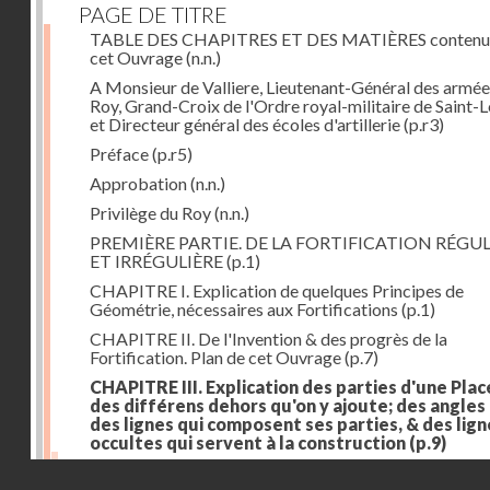
PAGE DE TITRE
TABLE DES CHAPITRES ET DES MATIÈRES contenu
cet Ouvrage
(n.n.)
A Monsieur de Valliere, Lieutenant-Général des armée
Roy, Grand-Croix de l'Ordre royal-militaire de Saint-L
et Directeur général des écoles d'artillerie
(p.r3)
Préface
(p.r5)
Approbation
(n.n.)
Privilège du Roy
(n.n.)
PREMIÈRE PARTIE. DE LA FORTIFICATION RÉGUL
ET IRRÉGULIÈRE
(p.1)
CHAPITRE I. Explication de quelques Principes de
Géométrie, nécessaires aux Fortifications
(p.1)
CHAPITRE II. De l'Invention & des progrès de la
Fortification. Plan de cet Ouvrage
(p.7)
CHAPITRE III. Explication des parties d'une Plac
des différens dehors qu'on y ajoute; des angles
des lignes qui composent ses parties, & des lign
occultes qui servent à la construction
(p.9)
Des lignes & des angles qui composent les parties d'
Droits réservés - CNAM
Place
(p.11)