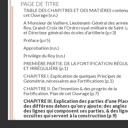
PAGE DE TITRE
TABLE DES CHAPITRES ET DES MATIÈRES contenu
cet Ouvrage
(n.n.)
A Monsieur de Valliere, Lieutenant-Général des armée
Roy, Grand-Croix de l'Ordre royal-militaire de Saint-L
et Directeur général des écoles d'artillerie
(p.r3)
Préface
(p.r5)
Approbation
(n.n.)
Privilège du Roy
(n.n.)
PREMIÈRE PARTIE. DE LA FORTIFICATION RÉGUL
ET IRRÉGULIÈRE
(p.1)
CHAPITRE I. Explication de quelques Principes de
Géométrie, nécessaires aux Fortifications
(p.1)
CHAPITRE II. De l'Invention & des progrès de la
Fortification. Plan de cet Ouvrage
(p.7)
CHAPITRE III. Explication des parties d'une Plac
des différens dehors qu'on y ajoute; des angles
des lignes qui composent ses parties, & des lign
occultes qui servent à la construction
(p.9)
Des lignes & des angles qui composent les parties d'
Droits réservés - CNAM
Place
(p.11)