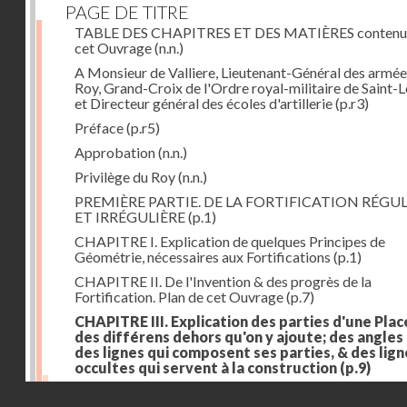
PAGE DE TITRE
TABLE DES CHAPITRES ET DES MATIÈRES contenu
cet Ouvrage
(n.n.)
A Monsieur de Valliere, Lieutenant-Général des armée
Roy, Grand-Croix de l'Ordre royal-militaire de Saint-L
et Directeur général des écoles d'artillerie
(p.r3)
Préface
(p.r5)
Approbation
(n.n.)
Privilège du Roy
(n.n.)
PREMIÈRE PARTIE. DE LA FORTIFICATION RÉGUL
ET IRRÉGULIÈRE
(p.1)
CHAPITRE I. Explication de quelques Principes de
Géométrie, nécessaires aux Fortifications
(p.1)
CHAPITRE II. De l'Invention & des progrès de la
Fortification. Plan de cet Ouvrage
(p.7)
CHAPITRE III. Explication des parties d'une Plac
des différens dehors qu'on y ajoute; des angles
des lignes qui composent ses parties, & des lign
occultes qui servent à la construction
(p.9)
Des lignes & des angles qui composent les parties d'
Droits réservés - CNAM
Place
(p.11)