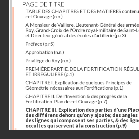
PAGE DE TITRE
TABLE DES CHAPITRES ET DES MATIÈRES contenu
cet Ouvrage
(n.n.)
A Monsieur de Valliere, Lieutenant-Général des armée
Roy, Grand-Croix de l'Ordre royal-militaire de Saint-L
et Directeur général des écoles d'artillerie
(p.r3)
Préface
(p.r5)
Approbation
(n.n.)
Privilège du Roy
(n.n.)
PREMIÈRE PARTIE. DE LA FORTIFICATION RÉGUL
ET IRRÉGULIÈRE
(p.1)
CHAPITRE I. Explication de quelques Principes de
Géométrie, nécessaires aux Fortifications
(p.1)
CHAPITRE II. De l'Invention & des progrès de la
Fortification. Plan de cet Ouvrage
(p.7)
CHAPITRE III. Explication des parties d'une Plac
des différens dehors qu'on y ajoute; des angles
des lignes qui composent ses parties, & des lign
occultes qui servent à la construction
(p.9)
Des lignes & des angles qui composent les parties d'
Droits réservés - CNAM
Place
(p.11)