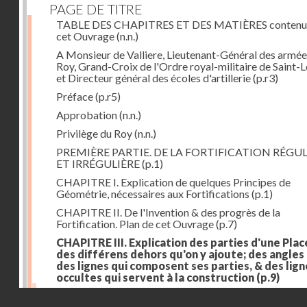
PAGE DE TITRE
TABLE DES CHAPITRES ET DES MATIÈRES contenu
cet Ouvrage
(n.n.)
A Monsieur de Valliere, Lieutenant-Général des armée
Roy, Grand-Croix de l'Ordre royal-militaire de Saint-L
et Directeur général des écoles d'artillerie
(p.r3)
Préface
(p.r5)
Approbation
(n.n.)
Privilège du Roy
(n.n.)
PREMIÈRE PARTIE. DE LA FORTIFICATION RÉGUL
ET IRRÉGULIÈRE
(p.1)
CHAPITRE I. Explication de quelques Principes de
Géométrie, nécessaires aux Fortifications
(p.1)
CHAPITRE II. De l'Invention & des progrès de la
Fortification. Plan de cet Ouvrage
(p.7)
CHAPITRE III. Explication des parties d'une Plac
des différens dehors qu'on y ajoute; des angles
des lignes qui composent ses parties, & des lign
occultes qui servent à la construction
(p.9)
Des lignes & des angles qui composent les parties d'
Droits réservés - CNAM
Place
(p.11)