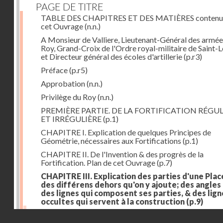
PAGE DE TITRE
TABLE DES CHAPITRES ET DES MATIÈRES contenu
cet Ouvrage
(n.n.)
A Monsieur de Valliere, Lieutenant-Général des armée
Roy, Grand-Croix de l'Ordre royal-militaire de Saint-L
et Directeur général des écoles d'artillerie
(p.r3)
Préface
(p.r5)
Approbation
(n.n.)
Privilège du Roy
(n.n.)
PREMIÈRE PARTIE. DE LA FORTIFICATION RÉGUL
ET IRRÉGULIÈRE
(p.1)
CHAPITRE I. Explication de quelques Principes de
Géométrie, nécessaires aux Fortifications
(p.1)
CHAPITRE II. De l'Invention & des progrès de la
Fortification. Plan de cet Ouvrage
(p.7)
CHAPITRE III. Explication des parties d'une Plac
des différens dehors qu'on y ajoute; des angles
des lignes qui composent ses parties, & des lign
occultes qui servent à la construction
(p.9)
Des lignes & des angles qui composent les parties d'
Droits réservés - CNAM
Place
(p.11)