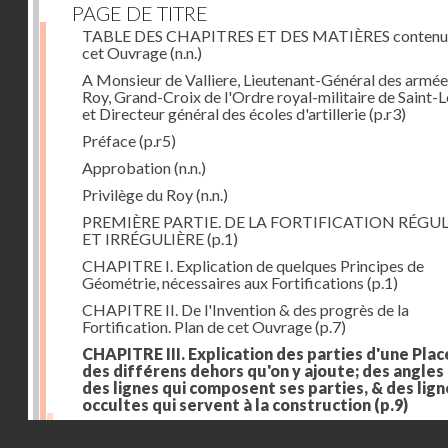
PAGE DE TITRE
TABLE DES CHAPITRES ET DES MATIÈRES contenu
cet Ouvrage
(n.n.)
A Monsieur de Valliere, Lieutenant-Général des armée
Roy, Grand-Croix de l'Ordre royal-militaire de Saint-L
et Directeur général des écoles d'artillerie
(p.r3)
Préface
(p.r5)
Approbation
(n.n.)
Privilège du Roy
(n.n.)
PREMIÈRE PARTIE. DE LA FORTIFICATION RÉGUL
ET IRRÉGULIÈRE
(p.1)
CHAPITRE I. Explication de quelques Principes de
Géométrie, nécessaires aux Fortifications
(p.1)
CHAPITRE II. De l'Invention & des progrès de la
Fortification. Plan de cet Ouvrage
(p.7)
CHAPITRE III. Explication des parties d'une Plac
des différens dehors qu'on y ajoute; des angles
des lignes qui composent ses parties, & des lign
occultes qui servent à la construction
(p.9)
Des lignes & des angles qui composent les parties d'
Droits réservés - CNAM
Place
(p.11)