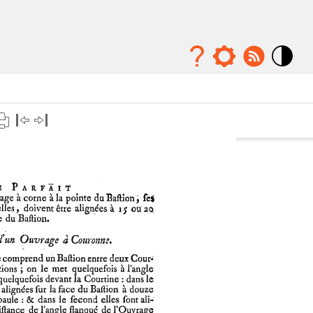
Mode
contraste
élévé