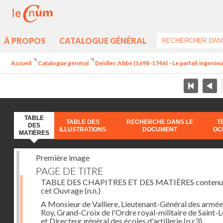
À PROPOS
CATALOGUE GÉNÉRAL
Accueil
Catalogue général
Deidier, Abbé (1698-1746) - Le parfait ingénieur 
TABLE
TABLE DES
RECHERCHE DANS LE
T
DES
ILLUSTRATIONS
DOCUMENT
OC
MATIÈRES
Première image
PAGE DE TITRE
TABLE DES CHAPITRES ET DES MATIÈRES contenu
cet Ouvrage
(n.n.)
A Monsieur de Valliere, Lieutenant-Général des armée
Roy, Grand-Croix de l'Ordre royal-militaire de Saint-L
et Directeur général des écoles d'artillerie
(p.r3)