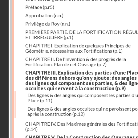
Préface
(p.r5)
Approbation
(n.n.)
Privilège du Roy
(n.n.)
PREMIÈRE PARTIE. DE LA FORTIFICATION RÉGUL
ET IRRÉGULIÈRE
(p.1)
CHAPITRE I. Explication de quelques Principes de
Géométrie, nécessaires aux Fortifications
(p.1)
CHAPITRE II. De l'Invention & des progrès de la
Fortification. Plan de cet Ouvrage
(p.7)
CHAPITRE III. Explication des parties d'une Plac
des différens dehors qu'on y ajoute; des angles
des lignes qui composent ses parties, & des lign
occultes qui servent à la construction
(p.9)
Des lignes & des angles qui composent les parties d'
Place
(p.11)
Des lignes & des angles occultes qui ne paroissent po
après la construction
(p.12)
CHAPITRE IV. Des Maximes générales des Fortificat
(p.14)
CHAPITRE V. De la Construction des Ouvrages 