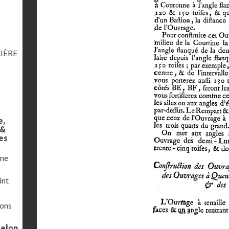
IÈRE
e,
 &
es
une
int
ions
selon