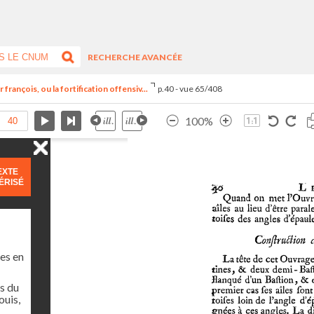
RECHERCHE AVANCÉE
françois, ou la fortification offensiv...
p.40 - vue 65/408
100%
EXTE
ÉRISÉ
es en
s du
ouis,