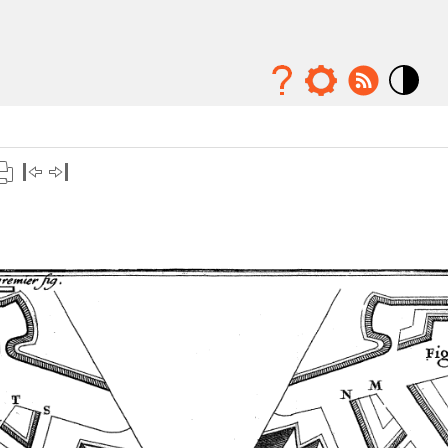
Mode
contraste
élévé