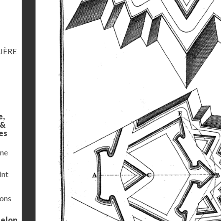
IÈRE
e,
 &
es
une
int
ions
selon