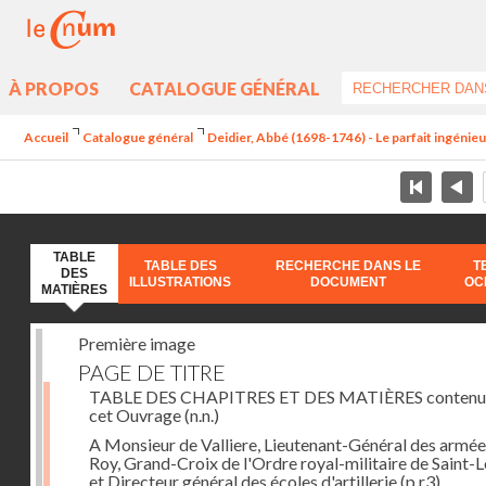
À PROPOS
CATALOGUE GÉNÉRAL
Accueil
Catalogue général
Deidier, Abbé (1698-1746) - Le parfait ingénieur 
TABLE
TABLE DES
RECHERCHE DANS LE
T
DES
ILLUSTRATIONS
DOCUMENT
OC
MATIÈRES
Première image
PAGE DE TITRE
TABLE DES CHAPITRES ET DES MATIÈRES contenu
cet Ouvrage
(n.n.)
A Monsieur de Valliere, Lieutenant-Général des armée
Roy, Grand-Croix de l'Ordre royal-militaire de Saint-L
et Directeur général des écoles d'artillerie
(p.r3)