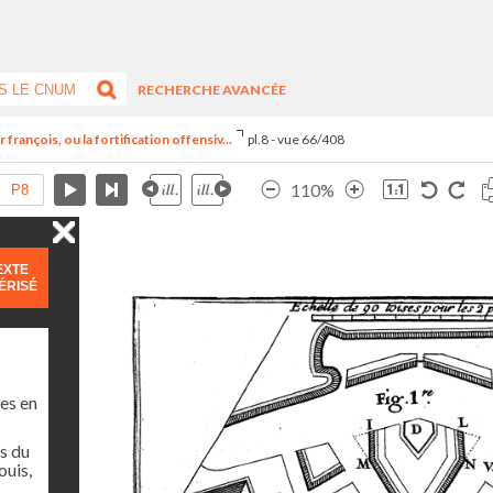
RECHERCHE AVANCÉE
françois, ou la fortification offensiv...
pl.8 - vue 66/408
110%
EXTE
ÉRISÉ
es en
s du
ouis,