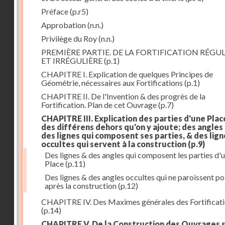
Préface
(p.r5)
Approbation
(n.n.)
Privilège du Roy
(n.n.)
PREMIÈRE PARTIE. DE LA FORTIFICATION RÉGUL
ET IRRÉGULIÈRE
(p.1)
CHAPITRE I. Explication de quelques Principes de
Géométrie, nécessaires aux Fortifications
(p.1)
CHAPITRE II. De l'Invention & des progrès de la
Fortification. Plan de cet Ouvrage
(p.7)
CHAPITRE III. Explication des parties d'une Plac
des différens dehors qu'on y ajoute; des angles
des lignes qui composent ses parties, & des lign
occultes qui servent à la construction
(p.9)
Des lignes & des angles qui composent les parties d'
Place
(p.11)
Des lignes & des angles occultes qui ne paroissent po
après la construction
(p.12)
CHAPITRE IV. Des Maximes générales des Fortificat
(p.14)
CHAPITRE V. De la Construction des Ouvrages 