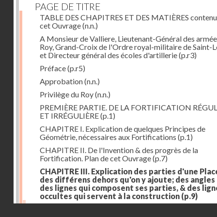
PAGE DE TITRE
TABLE DES CHAPITRES ET DES MATIÈRES contenu
cet Ouvrage
(n.n.)
A Monsieur de Valliere, Lieutenant-Général des armée
Roy, Grand-Croix de l'Ordre royal-militaire de Saint-L
et Directeur général des écoles d'artillerie
(p.r3)
Préface
(p.r5)
Approbation
(n.n.)
Privilège du Roy
(n.n.)
PREMIÈRE PARTIE. DE LA FORTIFICATION RÉGUL
ET IRRÉGULIÈRE
(p.1)
CHAPITRE I. Explication de quelques Principes de
Géométrie, nécessaires aux Fortifications
(p.1)
CHAPITRE II. De l'Invention & des progrès de la
Fortification. Plan de cet Ouvrage
(p.7)
CHAPITRE III. Explication des parties d'une Plac
des différens dehors qu'on y ajoute; des angles
des lignes qui composent ses parties, & des lign
occultes qui servent à la construction
(p.9)
Des lignes & des angles qui composent les parties d'
Droits réservés - CNAM
Place
(p.11)