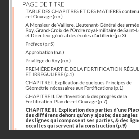
PAGE DE TITRE
TABLE DES CHAPITRES ET DES MATIÈRES contenu
cet Ouvrage
(n.n.)
A Monsieur de Valliere, Lieutenant-Général des armée
Roy, Grand-Croix de l'Ordre royal-militaire de Saint-L
et Directeur général des écoles d'artillerie
(p.r3)
Préface
(p.r5)
Approbation
(n.n.)
Privilège du Roy
(n.n.)
PREMIÈRE PARTIE. DE LA FORTIFICATION RÉGUL
ET IRRÉGULIÈRE
(p.1)
CHAPITRE I. Explication de quelques Principes de
Géométrie, nécessaires aux Fortifications
(p.1)
CHAPITRE II. De l'Invention & des progrès de la
Fortification. Plan de cet Ouvrage
(p.7)
CHAPITRE III. Explication des parties d'une Plac
des différens dehors qu'on y ajoute; des angles
des lignes qui composent ses parties, & des lign
occultes qui servent à la construction
(p.9)
Des lignes & des angles qui composent les parties d'
Droits réservés - CNAM
Place
(p.11)