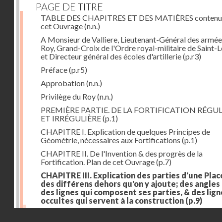
PAGE DE TITRE
TABLE DES CHAPITRES ET DES MATIÈRES contenu
cet Ouvrage
(n.n.)
A Monsieur de Valliere, Lieutenant-Général des armée
Roy, Grand-Croix de l'Ordre royal-militaire de Saint-L
et Directeur général des écoles d'artillerie
(p.r3)
Préface
(p.r5)
Approbation
(n.n.)
Privilège du Roy
(n.n.)
PREMIÈRE PARTIE. DE LA FORTIFICATION RÉGUL
ET IRRÉGULIÈRE
(p.1)
CHAPITRE I. Explication de quelques Principes de
Géométrie, nécessaires aux Fortifications
(p.1)
CHAPITRE II. De l'Invention & des progrès de la
Fortification. Plan de cet Ouvrage
(p.7)
CHAPITRE III. Explication des parties d'une Plac
des différens dehors qu'on y ajoute; des angles
des lignes qui composent ses parties, & des lign
occultes qui servent à la construction
(p.9)
Des lignes & des angles qui composent les parties d'
Droits réservés - CNAM
Place
(p.11)