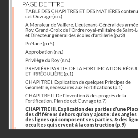
PAGE DE TITRE
TABLE DES CHAPITRES ET DES MATIÈRES contenu
cet Ouvrage
(n.n.)
A Monsieur de Valliere, Lieutenant-Général des armée
Roy, Grand-Croix de l'Ordre royal-militaire de Saint-L
et Directeur général des écoles d'artillerie
(p.r3)
Préface
(p.r5)
Approbation
(n.n.)
Privilège du Roy
(n.n.)
PREMIÈRE PARTIE. DE LA FORTIFICATION RÉGUL
ET IRRÉGULIÈRE
(p.1)
CHAPITRE I. Explication de quelques Principes de
Géométrie, nécessaires aux Fortifications
(p.1)
CHAPITRE II. De l'Invention & des progrès de la
Fortification. Plan de cet Ouvrage
(p.7)
CHAPITRE III. Explication des parties d'une Plac
des différens dehors qu'on y ajoute; des angles
des lignes qui composent ses parties, & des lign
occultes qui servent à la construction
(p.9)
Des lignes & des angles qui composent les parties d'
Droits réservés - CNAM
Place
(p.11)