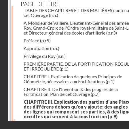
PAGE DE TITRE
TABLE DES CHAPITRES ET DES MATIÈRES contenu
cet Ouvrage
(n.n.)
A Monsieur de Valliere, Lieutenant-Général des armée
Roy, Grand-Croix de l'Ordre royal-militaire de Saint-L
et Directeur général des écoles d'artillerie
(p.r3)
Préface
(p.r5)
Approbation
(n.n.)
Privilège du Roy
(n.n.)
PREMIÈRE PARTIE. DE LA FORTIFICATION RÉGUL
ET IRRÉGULIÈRE
(p.1)
CHAPITRE I. Explication de quelques Principes de
Géométrie, nécessaires aux Fortifications
(p.1)
CHAPITRE II. De l'Invention & des progrès de la
Fortification. Plan de cet Ouvrage
(p.7)
CHAPITRE III. Explication des parties d'une Plac
des différens dehors qu'on y ajoute; des angles
des lignes qui composent ses parties, & des lign
occultes qui servent à la construction
(p.9)
Des lignes & des angles qui composent les parties d'
Droits réservés - CNAM
Place
(p.11)