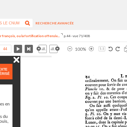
RECHERCHE AVANCÉE
françois, ou la fortification offensiv...
p.44 - vue 71/408
100%
EXTE
ÉRISÉ
es en
s du
ouis,