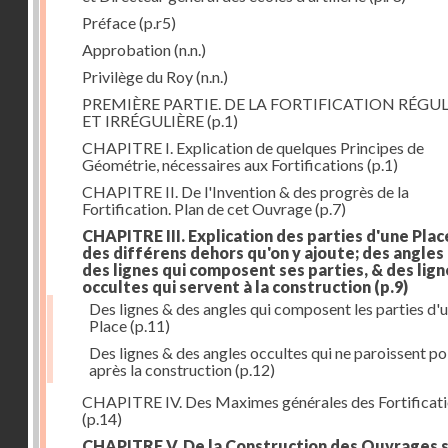
Préface
(p.r5)
Approbation
(n.n.)
Privilège du Roy
(n.n.)
PREMIÈRE PARTIE. DE LA FORTIFICATION RÉGUL
ET IRRÉGULIÈRE
(p.1)
CHAPITRE I. Explication de quelques Principes de
Géométrie, nécessaires aux Fortifications
(p.1)
CHAPITRE II. De l'Invention & des progrès de la
Fortification. Plan de cet Ouvrage
(p.7)
CHAPITRE III. Explication des parties d'une Plac
des différens dehors qu'on y ajoute; des angles
des lignes qui composent ses parties, & des lign
occultes qui servent à la construction
(p.9)
Des lignes & des angles qui composent les parties d'
Place
(p.11)
Des lignes & des angles occultes qui ne paroissent po
après la construction
(p.12)
CHAPITRE IV. Des Maximes générales des Fortificat
(p.14)
CHAPITRE V. De la Construction des Ouvrages 