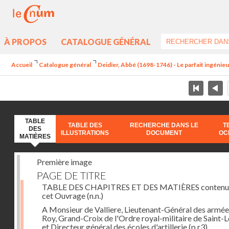
À PROPOS
CATALOGUE GÉNÉRAL
Accueil
Catalogue général
Deidier, Abbé (1698-1746) - Le parfait ingénieur 
TABLE
TABLE DES
RECHERCHE DANS LE
T
DES
ILLUSTRATIONS
DOCUMENT
OC
MATIÈRES
Première image
PAGE DE TITRE
TABLE DES CHAPITRES ET DES MATIÈRES contenu
cet Ouvrage
(n.n.)
A Monsieur de Valliere, Lieutenant-Général des armée
Roy, Grand-Croix de l'Ordre royal-militaire de Saint-L
et Directeur général des écoles d'artillerie
(p.r3)