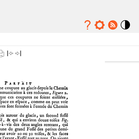
Mode
contraste
élévé