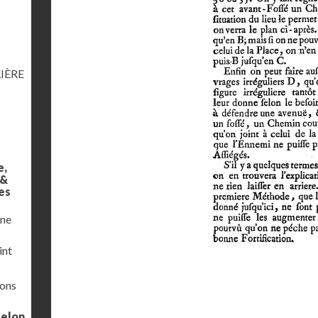
IÈRE
e,
 &
es
une
int
ions
selon