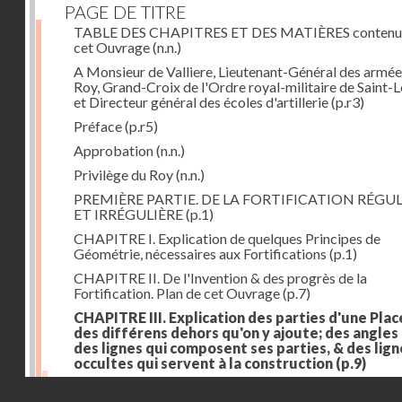
PAGE DE TITRE
TABLE DES CHAPITRES ET DES MATIÈRES contenu
cet Ouvrage
(n.n.)
A Monsieur de Valliere, Lieutenant-Général des armée
Roy, Grand-Croix de l'Ordre royal-militaire de Saint-L
et Directeur général des écoles d'artillerie
(p.r3)
Préface
(p.r5)
Approbation
(n.n.)
Privilège du Roy
(n.n.)
PREMIÈRE PARTIE. DE LA FORTIFICATION RÉGUL
ET IRRÉGULIÈRE
(p.1)
CHAPITRE I. Explication de quelques Principes de
Géométrie, nécessaires aux Fortifications
(p.1)
CHAPITRE II. De l'Invention & des progrès de la
Fortification. Plan de cet Ouvrage
(p.7)
CHAPITRE III. Explication des parties d'une Plac
des différens dehors qu'on y ajoute; des angles
des lignes qui composent ses parties, & des lign
occultes qui servent à la construction
(p.9)
Des lignes & des angles qui composent les parties d'
Droits réservés - CNAM
Place
(p.11)