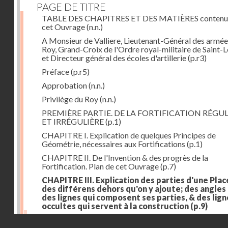
PAGE DE TITRE
TABLE DES CHAPITRES ET DES MATIÈRES contenu
cet Ouvrage
(n.n.)
A Monsieur de Valliere, Lieutenant-Général des armée
Roy, Grand-Croix de l'Ordre royal-militaire de Saint-L
et Directeur général des écoles d'artillerie
(p.r3)
Préface
(p.r5)
Approbation
(n.n.)
Privilège du Roy
(n.n.)
PREMIÈRE PARTIE. DE LA FORTIFICATION RÉGUL
ET IRRÉGULIÈRE
(p.1)
CHAPITRE I. Explication de quelques Principes de
Géométrie, nécessaires aux Fortifications
(p.1)
CHAPITRE II. De l'Invention & des progrès de la
Fortification. Plan de cet Ouvrage
(p.7)
CHAPITRE III. Explication des parties d'une Plac
des différens dehors qu'on y ajoute; des angles
des lignes qui composent ses parties, & des lign
occultes qui servent à la construction
(p.9)
Des lignes & des angles qui composent les parties d'
Droits réservés - CNAM
Place
(p.11)