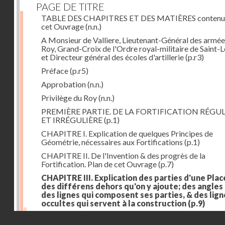
PAGE DE TITRE
TABLE DES CHAPITRES ET DES MATIÈRES contenu
cet Ouvrage
(n.n.)
A Monsieur de Valliere, Lieutenant-Général des armée
Roy, Grand-Croix de l'Ordre royal-militaire de Saint-L
et Directeur général des écoles d'artillerie
(p.r3)
Préface
(p.r5)
Approbation
(n.n.)
Privilège du Roy
(n.n.)
PREMIÈRE PARTIE. DE LA FORTIFICATION RÉGUL
ET IRRÉGULIÈRE
(p.1)
CHAPITRE I. Explication de quelques Principes de
Géométrie, nécessaires aux Fortifications
(p.1)
CHAPITRE II. De l'Invention & des progrès de la
Fortification. Plan de cet Ouvrage
(p.7)
CHAPITRE III. Explication des parties d'une Plac
des différens dehors qu'on y ajoute; des angles
des lignes qui composent ses parties, & des lign
occultes qui servent à la construction
(p.9)
Des lignes & des angles qui composent les parties d'
Droits réservés - CNAM
Place
(p.11)