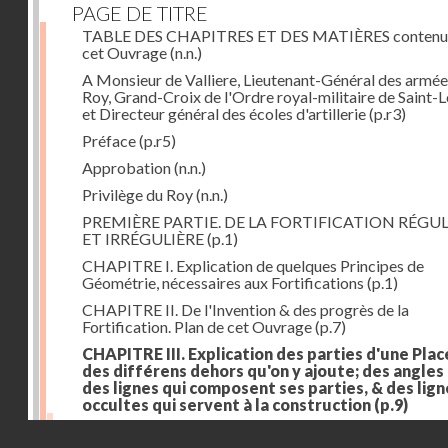
PAGE DE TITRE
TABLE DES CHAPITRES ET DES MATIÈRES contenu
cet Ouvrage
(n.n.)
A Monsieur de Valliere, Lieutenant-Général des armée
Roy, Grand-Croix de l'Ordre royal-militaire de Saint-L
et Directeur général des écoles d'artillerie
(p.r3)
Préface
(p.r5)
Approbation
(n.n.)
Privilège du Roy
(n.n.)
PREMIÈRE PARTIE. DE LA FORTIFICATION RÉGUL
ET IRRÉGULIÈRE
(p.1)
CHAPITRE I. Explication de quelques Principes de
Géométrie, nécessaires aux Fortifications
(p.1)
CHAPITRE II. De l'Invention & des progrès de la
Fortification. Plan de cet Ouvrage
(p.7)
CHAPITRE III. Explication des parties d'une Plac
des différens dehors qu'on y ajoute; des angles
des lignes qui composent ses parties, & des lign
occultes qui servent à la construction
(p.9)
Des lignes & des angles qui composent les parties d'
Droits réservés - CNAM
Place
(p.11)