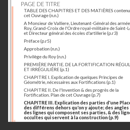
PAGE DE TITRE
TABLE DES CHAPITRES ET DES MATIÈRES contenu
cet Ouvrage
(n.n.)
A Monsieur de Valliere, Lieutenant-Général des armée
Roy, Grand-Croix de l'Ordre royal-militaire de Saint-L
et Directeur général des écoles d'artillerie
(p.r3)
Préface
(p.r5)
Approbation
(n.n.)
Privilège du Roy
(n.n.)
PREMIÈRE PARTIE. DE LA FORTIFICATION RÉGUL
ET IRRÉGULIÈRE
(p.1)
CHAPITRE I. Explication de quelques Principes de
Géométrie, nécessaires aux Fortifications
(p.1)
CHAPITRE II. De l'Invention & des progrès de la
Fortification. Plan de cet Ouvrage
(p.7)
CHAPITRE III. Explication des parties d'une Plac
des différens dehors qu'on y ajoute; des angles
des lignes qui composent ses parties, & des lign
occultes qui servent à la construction
(p.9)
Des lignes & des angles qui composent les parties d'
Droits réservés - CNAM
Place
(p.11)