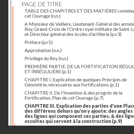
PAGE DE TITRE
TABLE DES CHAPITRES ET DES MATIÈRES contenu
cet Ouvrage
(n.n.)
A Monsieur de Valliere, Lieutenant-Général des armée
Roy, Grand-Croix de l'Ordre royal-militaire de Saint-L
et Directeur général des écoles d'artillerie
(p.r3)
Préface
(p.r5)
Approbation
(n.n.)
Privilège du Roy
(n.n.)
PREMIÈRE PARTIE. DE LA FORTIFICATION RÉGUL
ET IRRÉGULIÈRE
(p.1)
CHAPITRE I. Explication de quelques Principes de
Géométrie, nécessaires aux Fortifications
(p.1)
CHAPITRE II. De l'Invention & des progrès de la
Fortification. Plan de cet Ouvrage
(p.7)
CHAPITRE III. Explication des parties d'une Plac
des différens dehors qu'on y ajoute; des angles
des lignes qui composent ses parties, & des lign
occultes qui servent à la construction
(p.9)
Des lignes & des angles qui composent les parties d'
Droits réservés - CNAM
Place
(p.11)