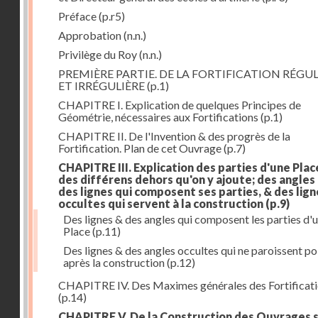
Préface
(p.r5)
Approbation
(n.n.)
Privilège du Roy
(n.n.)
PREMIÈRE PARTIE. DE LA FORTIFICATION RÉGUL
ET IRRÉGULIÈRE
(p.1)
CHAPITRE I. Explication de quelques Principes de
Géométrie, nécessaires aux Fortifications
(p.1)
CHAPITRE II. De l'Invention & des progrès de la
Fortification. Plan de cet Ouvrage
(p.7)
CHAPITRE III. Explication des parties d'une Plac
des différens dehors qu'on y ajoute; des angles
des lignes qui composent ses parties, & des lign
occultes qui servent à la construction
(p.9)
Des lignes & des angles qui composent les parties d'
Place
(p.11)
Des lignes & des angles occultes qui ne paroissent po
après la construction
(p.12)
CHAPITRE IV. Des Maximes générales des Fortificat
(p.14)
CHAPITRE V. De la Construction des Ouvrages 