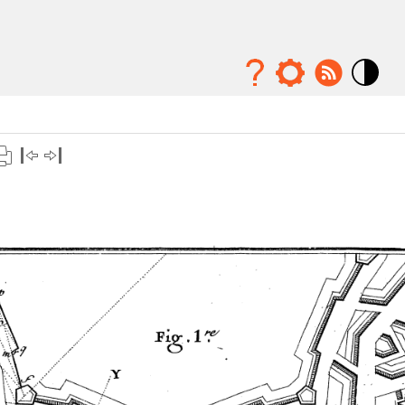
Mode
contraste
élévé