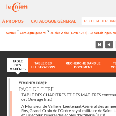
À PROPOS
CATALOGUE GÉNÉRAL
Accueil
Catalogue général
Deidier, Abbé (1698-1746) - Le parfait ingénieur 
TABLE
TABLE DES
RECHERCHE DANS LE
T
DES
ILLUSTRATIONS
DOCUMENT
OC
MATIÈRES
Première image
PAGE DE TITRE
TABLE DES CHAPITRES ET DES MATIÈRES contenu
cet Ouvrage
(n.n.)
A Monsieur de Valliere, Lieutenant-Général des armée
Roy, Grand-Croix de l'Ordre royal-militaire de Saint-L
et Directeur général des écoles d'artillerie
(p.r3)