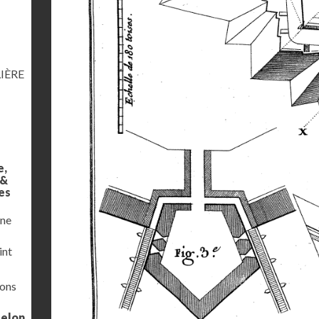
IÈRE
e,
 &
es
une
int
ions
selon