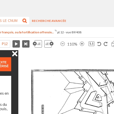
RECHERCHE AVANCÉE
françois, ou la fortification offensiv...
pl.12 - vue 89/408
110%
EXTE
ÉRISÉ
es en
s du
ouis,