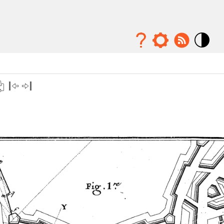
Mode
contraste
élévé