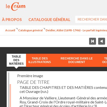
À PROPOS
CATALOGUE GÉNÉRAL
Accueil
Catalogue général
Deidier, Abbé (1698-1746) - Le parfait ingénieur 
TABLE
TABLE DES
RECHERCHE DANS LE
T
DES
ILLUSTRATIONS
DOCUMENT
OC
MATIÈRES
Première image
PAGE DE TITRE
TABLE DES CHAPITRES ET DES MATIÈRES contenu
cet Ouvrage
(n.n.)
A Monsieur de Valliere, Lieutenant-Général des armée
Roy, Grand-Croix de l'Ordre royal-militaire de Saint-L
et Directeur général des écoles d'artillerie
(p.r3)