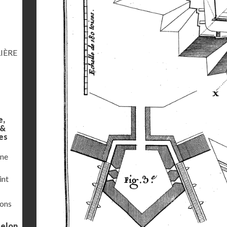
IÈRE
e,
 &
es
une
int
ions
selon