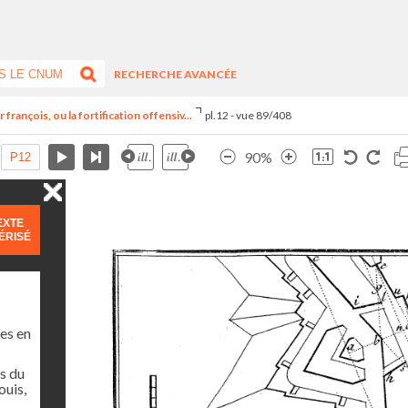
RECHERCHE AVANCÉE
françois, ou la fortification offensiv...
pl.12 - vue 89/408
90%
EXTE
ÉRISÉ
es en
s du
ouis,