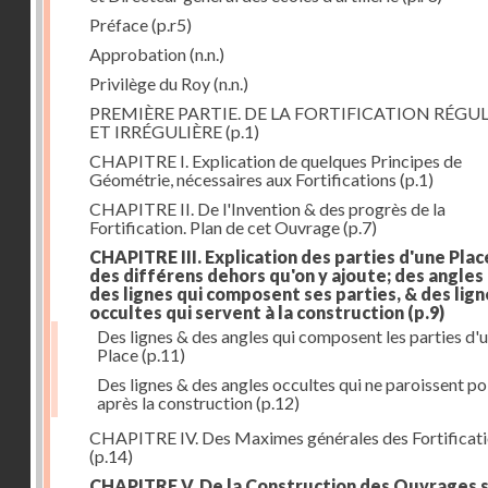
Préface
(p.r5)
Approbation
(n.n.)
Privilège du Roy
(n.n.)
PREMIÈRE PARTIE. DE LA FORTIFICATION RÉGUL
ET IRRÉGULIÈRE
(p.1)
CHAPITRE I. Explication de quelques Principes de
Géométrie, nécessaires aux Fortifications
(p.1)
CHAPITRE II. De l'Invention & des progrès de la
Fortification. Plan de cet Ouvrage
(p.7)
CHAPITRE III. Explication des parties d'une Plac
des différens dehors qu'on y ajoute; des angles
des lignes qui composent ses parties, & des lign
occultes qui servent à la construction
(p.9)
Des lignes & des angles qui composent les parties d'
Place
(p.11)
Des lignes & des angles occultes qui ne paroissent po
après la construction
(p.12)
CHAPITRE IV. Des Maximes générales des Fortificat
(p.14)
CHAPITRE V. De la Construction des Ouvrages 