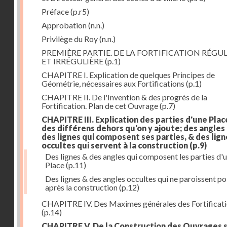
Préface
(p.r5)
Approbation
(n.n.)
Privilège du Roy
(n.n.)
PREMIÈRE PARTIE. DE LA FORTIFICATION RÉGUL
ET IRRÉGULIÈRE
(p.1)
CHAPITRE I. Explication de quelques Principes de
Géométrie, nécessaires aux Fortifications
(p.1)
CHAPITRE II. De l'Invention & des progrès de la
Fortification. Plan de cet Ouvrage
(p.7)
CHAPITRE III. Explication des parties d'une Plac
des différens dehors qu'on y ajoute; des angles
des lignes qui composent ses parties, & des lign
occultes qui servent à la construction
(p.9)
Des lignes & des angles qui composent les parties d'
Place
(p.11)
Des lignes & des angles occultes qui ne paroissent po
après la construction
(p.12)
CHAPITRE IV. Des Maximes générales des Fortificat
(p.14)
CHAPITRE V. De la Construction des Ouvrages 