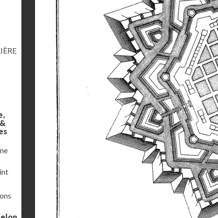
IÈRE
e,
 &
es
une
int
ions
selon