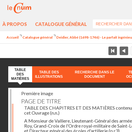
À PROPOS
CATALOGUE GÉNÉRAL
Accueil
Catalogue général
Deidier, Abbé (1698-1746) - Le parfait ingénieur 
TABLE
TABLE DES
RECHERCHE DANS LE
T
DES
ILLUSTRATIONS
DOCUMENT
OC
MATIÈRES
Première image
PAGE DE TITRE
TABLE DES CHAPITRES ET DES MATIÈRES contenu
cet Ouvrage
(n.n.)
A Monsieur de Valliere, Lieutenant-Général des armée
Roy, Grand-Croix de l'Ordre royal-militaire de Saint-L
et Directeur général des écoles d'artillerie
(p.r3)