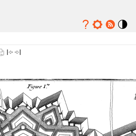
Mode
contraste
élévé