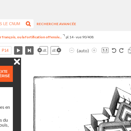
RECHERCHE AVANCÉE
françois, ou la fortification offensiv...
pl.14 - vue 90/408
(auto)
EXTE
ÉRISÉ
es en
s du
ouis,