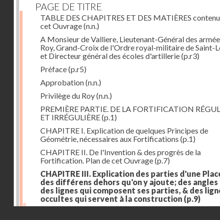
PAGE DE TITRE
TABLE DES CHAPITRES ET DES MATIÈRES contenu
cet Ouvrage
(n.n.)
A Monsieur de Valliere, Lieutenant-Général des armée
Roy, Grand-Croix de l'Ordre royal-militaire de Saint-L
et Directeur général des écoles d'artillerie
(p.r3)
Préface
(p.r5)
Approbation
(n.n.)
Privilège du Roy
(n.n.)
PREMIÈRE PARTIE. DE LA FORTIFICATION RÉGUL
ET IRRÉGULIÈRE
(p.1)
CHAPITRE I. Explication de quelques Principes de
Géométrie, nécessaires aux Fortifications
(p.1)
CHAPITRE II. De l'Invention & des progrès de la
Fortification. Plan de cet Ouvrage
(p.7)
CHAPITRE III. Explication des parties d'une Plac
des différens dehors qu'on y ajoute; des angles
des lignes qui composent ses parties, & des lign
occultes qui servent à la construction
(p.9)
Des lignes & des angles qui composent les parties d'
Droits réservés - CNAM
Place
(p.11)