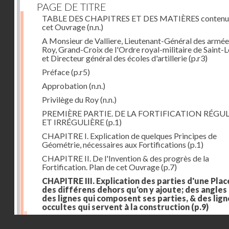
PAGE DE TITRE
TABLE DES CHAPITRES ET DES MATIÈRES contenu
cet Ouvrage
(n.n.)
A Monsieur de Valliere, Lieutenant-Général des armée
Roy, Grand-Croix de l'Ordre royal-militaire de Saint-L
et Directeur général des écoles d'artillerie
(p.r3)
Préface
(p.r5)
Approbation
(n.n.)
Privilège du Roy
(n.n.)
PREMIÈRE PARTIE. DE LA FORTIFICATION RÉGUL
ET IRRÉGULIÈRE
(p.1)
CHAPITRE I. Explication de quelques Principes de
Géométrie, nécessaires aux Fortifications
(p.1)
CHAPITRE II. De l'Invention & des progrès de la
Fortification. Plan de cet Ouvrage
(p.7)
CHAPITRE III. Explication des parties d'une Plac
des différens dehors qu'on y ajoute; des angles
des lignes qui composent ses parties, & des lign
occultes qui servent à la construction
(p.9)
Des lignes & des angles qui composent les parties d'
Droits réservés - CNAM
Place
(p.11)