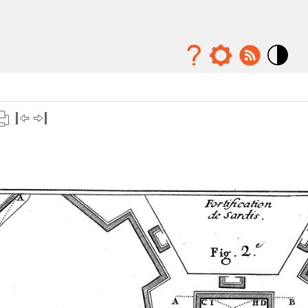
Mode
contraste
élévé