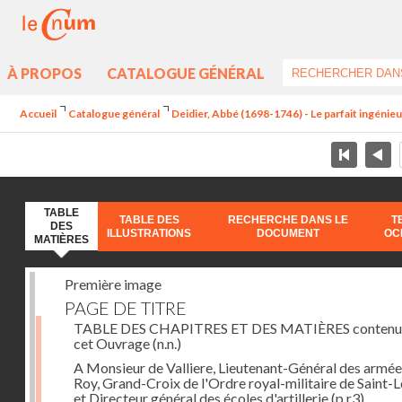
À PROPOS
CATALOGUE GÉNÉRAL
Accueil
Catalogue général
Deidier, Abbé (1698-1746) - Le parfait ingénieur 
TABLE
TABLE DES
RECHERCHE DANS LE
T
DES
ILLUSTRATIONS
DOCUMENT
OC
MATIÈRES
Première image
PAGE DE TITRE
TABLE DES CHAPITRES ET DES MATIÈRES contenu
cet Ouvrage
(n.n.)
A Monsieur de Valliere, Lieutenant-Général des armée
Roy, Grand-Croix de l'Ordre royal-militaire de Saint-L
et Directeur général des écoles d'artillerie
(p.r3)