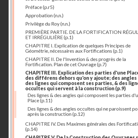
Préface
(p.r5)
Approbation
(n.n.)
Privilège du Roy
(n.n.)
PREMIÈRE PARTIE. DE LA FORTIFICATION RÉGUL
ET IRRÉGULIÈRE
(p.1)
CHAPITRE I. Explication de quelques Principes de
Géométrie, nécessaires aux Fortifications
(p.1)
CHAPITRE II. De l'Invention & des progrès de la
Fortification. Plan de cet Ouvrage
(p.7)
CHAPITRE III. Explication des parties d'une Plac
des différens dehors qu'on y ajoute; des angles
des lignes qui composent ses parties, & des lign
occultes qui servent à la construction
(p.9)
Des lignes & des angles qui composent les parties d'
Place
(p.11)
Des lignes & des angles occultes qui ne paroissent po
après la construction
(p.12)
CHAPITRE IV. Des Maximes générales des Fortificat
(p.14)
CHAPITRE V. De la Construction des Ouvrages 