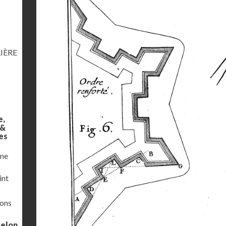
IÈRE
e,
 &
es
une
int
ions
selon