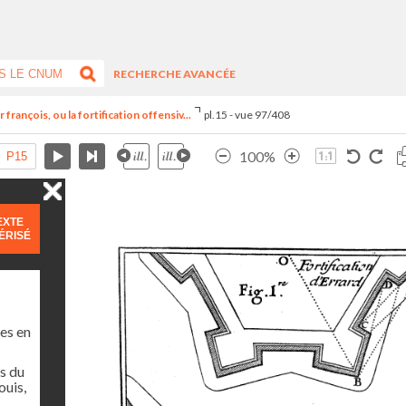
RECHERCHE AVANCÉE
françois, ou la fortification offensiv...
pl.15 - vue 97/408
100%
EXTE
ÉRISÉ
es en
s du
ouis,