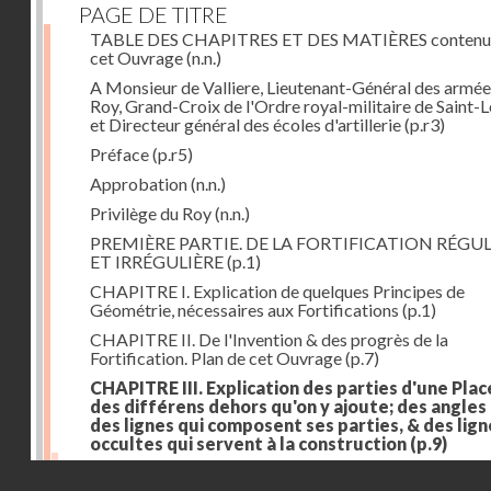
PAGE DE TITRE
TABLE DES CHAPITRES ET DES MATIÈRES contenu
cet Ouvrage
(n.n.)
A Monsieur de Valliere, Lieutenant-Général des armée
Roy, Grand-Croix de l'Ordre royal-militaire de Saint-L
et Directeur général des écoles d'artillerie
(p.r3)
Préface
(p.r5)
Approbation
(n.n.)
Privilège du Roy
(n.n.)
PREMIÈRE PARTIE. DE LA FORTIFICATION RÉGUL
ET IRRÉGULIÈRE
(p.1)
CHAPITRE I. Explication de quelques Principes de
Géométrie, nécessaires aux Fortifications
(p.1)
CHAPITRE II. De l'Invention & des progrès de la
Fortification. Plan de cet Ouvrage
(p.7)
CHAPITRE III. Explication des parties d'une Plac
des différens dehors qu'on y ajoute; des angles
des lignes qui composent ses parties, & des lign
occultes qui servent à la construction
(p.9)
Des lignes & des angles qui composent les parties d'
Droits réservés - CNAM
Place
(p.11)