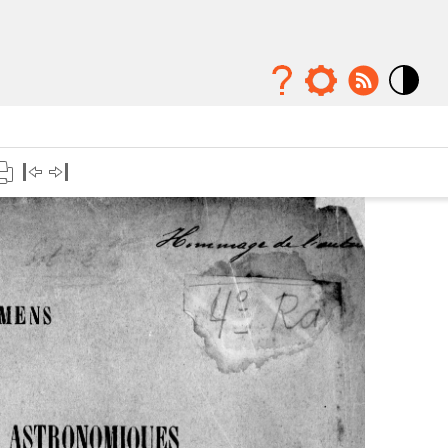
Mode
contraste
élévé