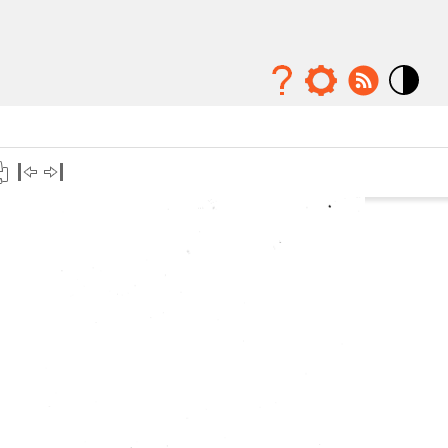
Mode
contraste
élévé