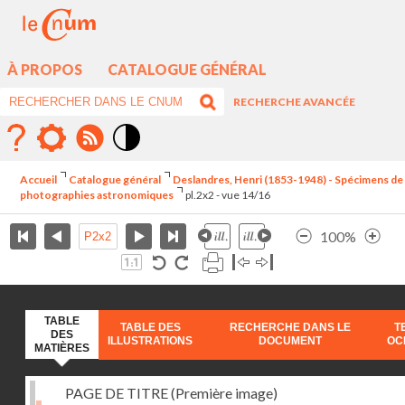
À PROPOS
CATALOGUE GÉNÉRAL
RECHERCHE AVANCÉE
Mode
contraste
Accueil
Catalogue général
Deslandres, Henri (1853-1948) - Spécimens de
élévé
photographies astronomiques
pl.2x2 - vue 14/16
100%
TABLE
TABLE DES
RECHERCHE DANS LE
T
DES
ILLUSTRATIONS
DOCUMENT
OC
MATIÈRES
PAGE DE TITRE (Première image)