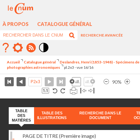
À PROPOS
CATALOGUE GÉNÉRAL
RECHERCHE AVANCÉE
Mode
contraste
Accueil
Catalogue général
Deslandres, Henri (1853-1948) - Spécimens de
élévé
photographies astronomiques
pl.2x3 - vue 16/16
90%
TABLE
TABLE DES
RECHERCHE DANS LE
T
DES
ILLUSTRATIONS
DOCUMENT
OC
MATIÈRES
PAGE DE TITRE (Première image)