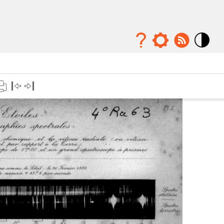
Mode
contraste
élévé