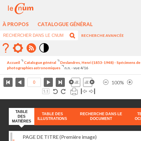
À PROPOS
CATALOGUE GÉNÉRAL
RECHERCHE AVANCÉE
Mode
contraste
Accueil
Catalogue général
Deslandres, Henri (1853-1948) - Spécimens de
élévé
photographies astronomiques
n.n. - vue 4/16
100%
TABLE
TABLE DES
RECHERCHE DANS LE
T
DES
ILLUSTRATIONS
DOCUMENT
OC
MATIÈRES
PAGE DE TITRE (Première image)