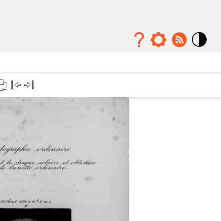
Mode
contraste
élévé